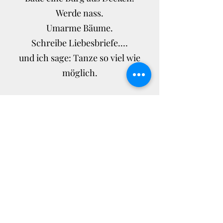
Werde nass.
Umarme Bäume.
Schreibe Liebesbriefe.…
und ich sage: Tanze so viel wie
möglich.
SARK - Susan Ariel Rainbow Kennedy
(geb. 1954)
Jeder Mensch ist ein Künstler. Finde
den Künstler in dir und sei gespannt,
was er dir zu sagen hat.